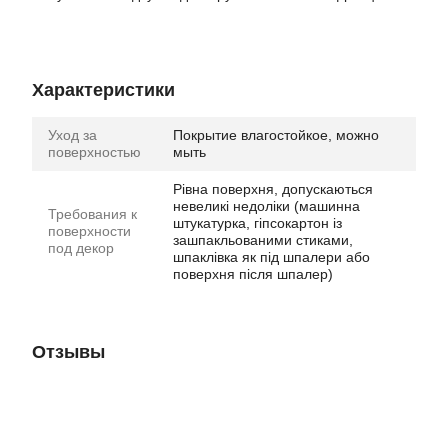
Характеристики
Уход за
Покрытие влагостойкое, можно
поверхностью
мыть
Рівна поверхня, допускаються
невеликі недоліки (машинна
Требования к
штукатурка, гіпсокартон із
поверхности
зашпакльованими стиками,
под декор
шпаклівка як під шпалери або
поверхня після шпалер)
Отзывы