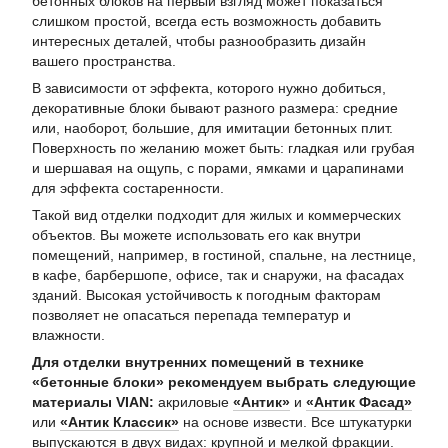
бетонных блоков на первый взгляд может показаться
слишком простой, всегда есть
возможность добавить
интересных деталей, чтобы разнообразить дизайн
вашего пространства.
В зависимости от эффекта, которого нужно добиться,
декоративные блоки бывают разного размера: средние
или, наоборот, большие, для имитации бетонных плит.
Поверхность по желанию может быть: гладкая или грубая
и шершавая на ощупь, с порами, ямками и царапинами
для эффекта состаренности.
Такой вид отделки подходит для жилых и коммерческих
объектов. Вы можете использовать его как внутри
помещений, например, в гостиной, спальне, на лестнице,
в кафе, барбершопе, офисе, так и снаружи, на фасадах
зданий. Высокая устойчивость к погодным факторам
позволяет не опасаться перепада температур и
влажности.
Для отделки внутренних помещений в технике
«бетонные блоки» рекомендуем выбрать следующие
материалы VIAN:
акриловые
«Антик»
и
«Антик Фасад»
или
«Антик Классик»
на основе извести. Все штукатурки
выпускаются в двух видах: крупной и мелкой фракции.