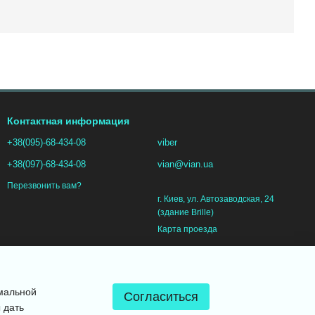
Контактная информация
+38(095)-68-434-08
viber
+38(097)-68-434-08
vian@vian.ua
Перезвонить вам?
г. Киев, ул. Автозаводская, 24
(здание Brille)
Карта проезда
имальной
Согласиться
 дать