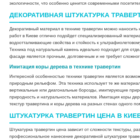
экологичности, что особенно ценится современными посетител
ДЕКОРАТИВНАЯ ШТУКАТУРКА ТРАВЕР
Декоративный материал в технике травертин можно наносить 
работ в Киеве отлично подойдет специализированный материа
водоотталкивающие свойства и стойкость к ультрафиолетовому
Техника под натуральный камень идеально подходит для отдел
фасаде является прочным, долговечным и не требует сложног
Имитация коры дерева в технике травертин
Интересной особенностью техники травертин является возможн
природным рельефом. Эта техника использует те же материал
вертикальные или диагональные борозды, имитирующие природ
природность и натуральность материалов. Имитация коры дере
текстур травертина и коры дерева на разных стенах одного п
ШТУКАТУРКА ТРАВЕРТИН ЦЕНА В КИЕ
Штукатурка травертин цена зависит от сложности текстуры, 
профессиональное нанесение декоративной штукатурки травер