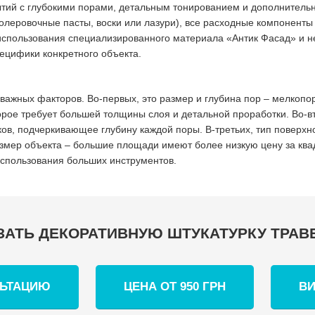
рытий с глубокими порами, детальным тонированием и дополните
 колеровочные пасты, воски или лазури), все расходные компонент
 использования специализированного материала «Антик Фасад» и н
ецифики конкретного объекта.
 важных факторов. Во-первых, это размер и глубина пор – мелкоп
орое требует большей толщины слоя и детальной проработки. Во-в
в, подчеркивающее глубину каждой поры. В-третьих, тип поверхнос
змер объекта – большие площади имеют более низкую цену за квад
использования больших инструментов.
ЗАТЬ ДЕКОРАТИВНУЮ ШТУКАТУРКУ ТРАВ
ЛЬТАЦИЮ
ЦЕНА ОТ 950 ГРН
ВИ