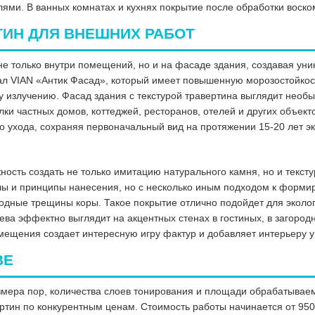
ями. В ванных комнатах и кухнях покрытие после обработки воском
ТИН ДЛЯ ВНЕШНИХ РАБОТ
не только внутри помещений, но и на фасаде здания, создавая ун
л VIAN «Антик Фасад», который имеет повышенную морозостойкост
 излучению. Фасад здания с текстурой травертина выглядит необы
ки частных домов, коттеджей, ресторанов, отелей и других объект
о ухода, сохраняя первоначальный вид на протяжении 15-20 лет э
ость создать не только имитацию натурального камня, но и текст
ы и принципы нанесения, но с несколько иным подходом к формир
ные трещины коры. Такое покрытие отлично подойдет для экологич
ва эффектно выглядит на акцентных стенах в гостиных, в загород
омещения создает интересную игру фактур и добавляет интерьеру у
ВЕ
размера пор, количества слоев тонирования и площади обрабатыва
тин по конкурентным ценам. Стоимость работы начинается от 950