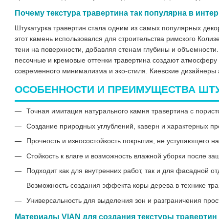
Почему текстура травертина так популярна в инте
Штукатурка травертин стала одним из самых популярных деко
этот камень использовался для строительства римского Колиз
тени на поверхности, добавляя стенам глубины и объемности.
песочные и кремовые оттенки травертина создают атмосферу у
современного минимализма и эко-стиля. Киевские дизайнеры 
ОСОБЕННОСТИ И ПРЕИМУЩЕСТВА ШТУ
Точная имитация натурального камня травертина с порист
Создание природных углублений, каверн и характерных п
Прочность и износостойкость покрытия, не уступающего н
Стойкость к влаге и возможность влажной уборки после за
Подходит как для внутренних работ, так и для фасадной от
Возможность создания эффекта коры дерева в технике тр
Универсальность для выделения зон и разграничения прос
Материалы VIAN для создания текстуры травертин