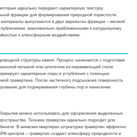
которые идеально передают характерную текстуру
льной фракции для формирования природной пористости.
се материалы выпускаются в двух вариантах фракции – мелкой
 углублениями, максимально приближенными к натуральному
ойкостью к атмосферным воздействиям.
риродной структуры камня. Процесс начинается с подготовки
ецианской кельмой или шпателем из нержавеющей стали
формирует характерные поры и углубления с помощью
очкой травертина. После частичного подсыхания поверхность
ирование для подчеркивания глубины пор и нанесение
. Покрытие можно использовать для оформления выделенных
пространства. Техника травертин идеально подходит для
абинете. В киевских квартирах штукатурка травертин эффектно
, SPA-центров – травертин создает атмосферу природности и