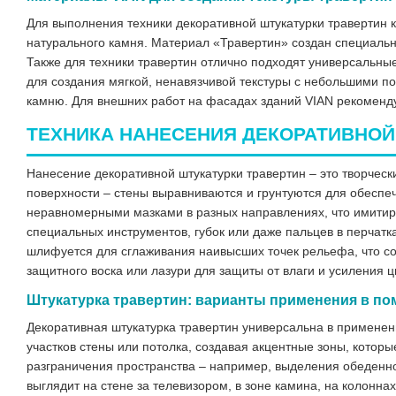
Для выполнения техники декоративной штукатурки травертин
натурального камня. Материал «Травертин» создан специаль
Также для техники травертин отлично подходят универсальные
для создания мягкой, ненавязчивой текстуры с небольшими п
камню. Для внешних работ на фасадах зданий VIAN рекоменд
ТЕХНИКА НАНЕСЕНИЯ ДЕКОРАТИВНОЙ
Нанесение декоративной штукатурки травертин – это творческ
поверхности – стены выравниваются и грунтуются для обеспе
неравномерными мазками в разных направлениях, что имитир
специальных инструментов, губок или даже пальцев в перчатк
шлифуется для сглаживания наивысших точек рельефа, что с
защитного воска или лазури для защиты от влаги и усиления ц
Штукатурка травертин: варианты применения в п
Декоративная штукатурка травертин универсальна в примене
участков стены или потолка, создавая акцентные зоны, кото
разграничения пространства – например, выделения обеденной
выглядит на стене за телевизором, в зоне камина, на колонна