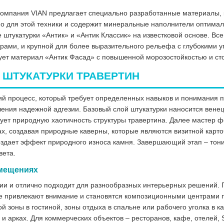
 компания VIAN предлагает специально разработанные материалы, 
но для этой техники и содержит минеральные наполнители оптима
 штукатурки «Антик» и «Антик Классик» на известковой основе. В
орами, и крупной для более выразительного рельефа с глубокими
ует материал «Антик Фасад» с повышенной морозостойкостью и ст
 ШТУКАТУРКИ ТРАВЕРТИН
ий процесс, который требует определенных навыков и понимания п
чения надежной адгезии. Базовый слой штукатурки наносится вен
ует природную хаотичность структуры травертина. Далее мастер 
ах, создавая природные каверны, которые являются визитной карт
оздает эффект природного износа камня. Завершающий этап – тон
вета.
омещениях
нии и отлично подходит для разнообразных интерьерных решений
рые привлекают внимание и становятся композиционными центрами 
 зоны в гостиной, зоны отдыха в спальне или рабочего уголка в к
х и арках. Для коммерческих объектов – ресторанов, кафе, отелей