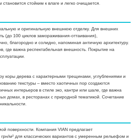
 становится стойким к влаге и легко очищается.
икальную и оригинальную внешнюю отделку. Для внешних
ь (до 100 циклов замораживания-оттаивания),
чно, благородно и солидно, напоминая античную архитектуру.
ов, где важна респектабельная внешность. Покрытие на
ксплуатации.
уру коры дерева с характерными трещинами, углублениями и
ованию текстуры – вместо хаотичных пор создаются
ных интерьеров в стиле эко, кантри или шале, где важна
ных домах, в ресторанах с природной тематикой. Сочетание
никальности.
емой поверхности. Компания VIAN предлагает
 грн/м² для классических вариантов с умеренным рельефом и