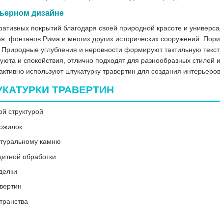
рьерном дизайне
ративных покрытий благодаря своей природной красоте и универсал
ея, фонтанов Рима и многих других исторических сооружений. Порис
 Природные углубления и неровности формируют тактильную тексту
юта и спокойствия, отлично подходят для разнообразных стилей и
активно используют штукатурку травертин для создания интерьеров
КАТУРКИ ТРАВЕРТИН
ой структурой
рожилок
атуральному камню
щитной обработки
делки
авертин
транства