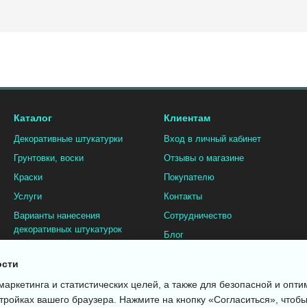
Каталог
Клиентам
Декоративные штукатурки
Вход в личный кабинет
Грунтовки, воски
Отзывы о магазине
Краски
Покупателю
Услуги
Контакты
Варианты нанесения
Сотрудничество
декоративных штукатурок
Блог
Галерея
ости
Тонирование
Мы в соцсетях
маркетинга и статистических целей, а также для безопасной и опт
тройках вашего браузера. Нажмите на кнопку «Согласиться», чтобы