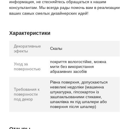
информация, не стесняйтесь обращаться к нашим
консультантам. Мы всегда рады помочь вам в реализации
ваших самых смелых дизайнерских идей!
Характеристики
Декоративные
Скалы
эфекты
покриття вологостійке, можна
Уход за
мити без використання
поверхностью
абразивних засобів
Рівна поверхня, допускаються
невеликі недоліки (машинна
Требования к
штукатурка, гіпсокартон із
поверхности
зашпакльованими стиками,
под декор
шпаклівка як під шпалери або
поверхня після шпалер)