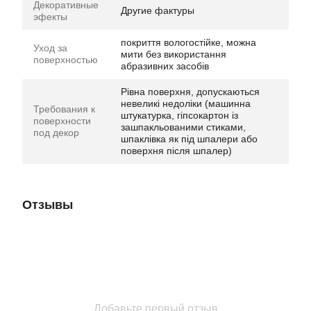
Декоративные
Другие фактуры
эфекты
покриття вологостійке, можна
Уход за
мити без використання
поверхностью
абразивних засобів
Рівна поверхня, допускаються
невеликі недоліки (машинна
Требования к
штукатурка, гіпсокартон із
поверхности
зашпакльованими стиками,
под декор
шпаклівка як під шпалери або
поверхня після шпалер)
Отзывы
Добавьте первый отзыв