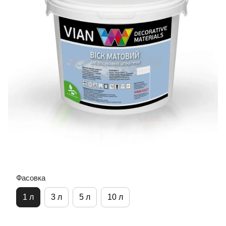
Фасовка
1 л
3 л
5 л
10 л