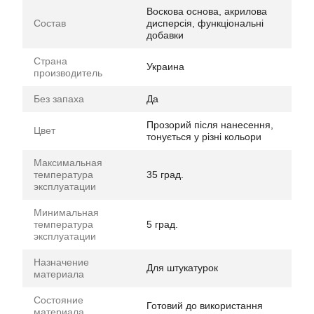
Воскова основа, акрилова
Состав
дисперсія, функціональні
добавки
Страна
Украина
производитель
Без запаха
Да
Прозорий після нанесення,
Цвет
тонується у різні кольори
Максимальная
температура
35 град.
эксплуатации
Минимальная
температура
5 град.
эксплуатации
Назначение
Для штукатурок
материала
Состояние
Готовий до використання
материала