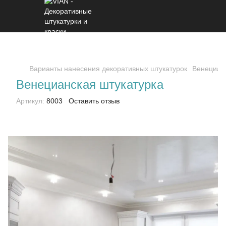
Варианты нанесения декоративных штукатурок
Венецианс
Венецианская штукатурка
Артикул:
8003
Оставить отзыв