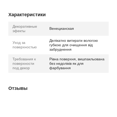
Характеристики
Декоративные
Венецианская
эфекты
Делікатно витирати вологою
Уход за
губкою для очищення від
поверхностью
забруднення
Требования к
Рівна поверхня, вишпакльована
поверхности
без недоліків як для
под декор
фарбування
Отзывы