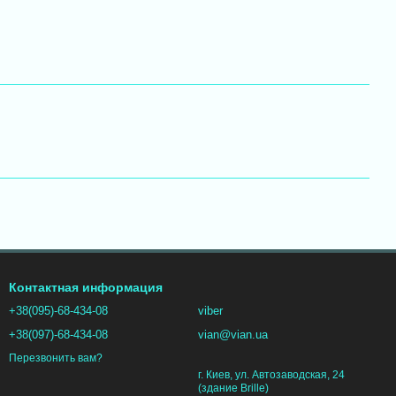
Контактная информация
+38(095)-68-434-08
viber
+38(097)-68-434-08
vian@vian.ua
Перезвонить вам?
г. Киев, ул. Автозаводская, 24
(здание Brille)