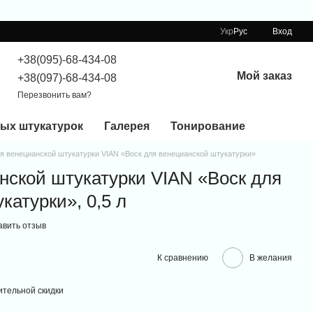
Укр
Рус
Вход
+38(095)-68-434-08
Мой заказ
+38(097)-68-434-08
Перезвонить вам?
ых штукатурок
Галерея
Тонирование
ля венецианской штукатурки VIAN «Воск для венецианской штукатурки»
нской штукатурки VIAN «Воск для
катурки», 0,5 л
авить отзыв
К сравнению
В желания
тельной скидки