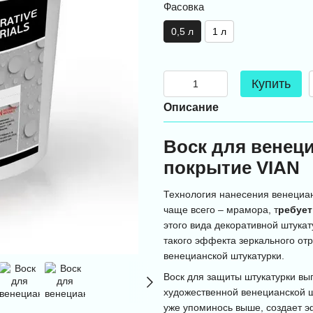
Фасовка
0,5 л
1 л
Купить
Описание
Воск для венец
покрытие VIAN
Технология нанесения венециа
чаще всего – мрамора, т
ребует
этого вида декоративной штукат
такого эффекта зеркального отр
венецианской штукатурки.
Воск для защиты штукатурки вы
художественной венецианской ш
уже упоминось выше, создает э