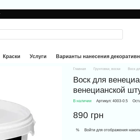
г
Краски
Услуги
Варианты нанесения декоративн
Главная
Грунтовки, воски
Воск д
Воск для венециа
венецианской шту
В наличии
Артикул: 4003-0.5
Ост
890 грн
Войти
для отображения накопи
%