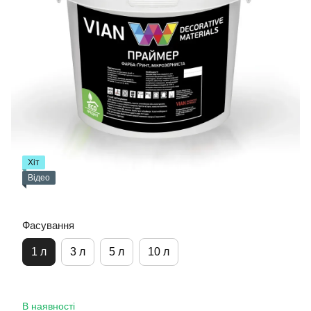
Хіт
Відео
Фасування
1 л
3 л
5 л
10 л
В наявності