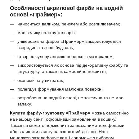
Особливості акрилової фарби на водній
основі «Праймер»:
наноситься валиком, пензлем або розпилювачем;
має велику палітру кольорів;
універсальна фарба «Праймер» використовується
всередині та зовні будівель;
створює чулову адгезію поверхні з матеріалом;
використовується як основа під декоративну фарбу та
штукатурку, а також як самостійне покриття;
економічна у витратах;
полегшує формування малюнка поверхні;
розроблена на водній основі, не токсична та не має
запаху.
Купити фарбу-ґрунтовку «Праймер»
можна самостійно
на нашому сайті, оформивши замовлення в кошику.
Також ви можете подзвонити за вказаними телефонами
або залишити заявку на зворотний дзвінок. Наш
менеджер зателефонує вам і допоможе з вибором