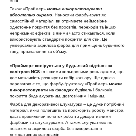
стіні.
Також «Праймер»
можна використовувати
абсолютно окремо
. Наносячи фарбу-грунт як
самостійний матеріал, ви отримаєте неймовірне
однотонне покриття без просвітів, переходів та інших
неприємних ефектів, з якими часто стикаються, коли
використовують стандартні покриття для стін. Це
універсальна акрилова фарба для приміщень будь-якого
типу, призначення та об'єму.
«Праймер» колірується у будь-який відтінок за
палітрою NCS
та іншими кольоровими розкладками, що
дає можливість розширити вибір кольору. Ще однією
перевагою є те, що фарбу-ґрунтовку «Праймер»
можна
використовувати на фасадах
будівель і балконів,
покриття буде акуратним, довговічним і міцним.
Фарба для декоративної штукатурки – це дуже потрібний
матеріал, який полегшить та прискорить роботу майстра,
дасть правильний початок роботі з декоративними
фарбами та штукатурками. А також слугуватиме як
незалежна акрилова фарба без використання
декоративних матеріалів.