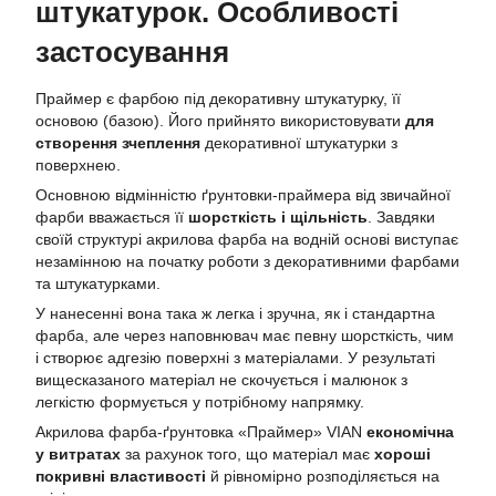
штукатурок. Особливості
застосування
Праймер є фарбою під декоративну штукатурку, її
основою (базою). Його прийнято використовувати
для
створення зчеплення
декоративної штукатурки з
поверхнею.
Основною відмінністю ґрунтовки-праймера від звичайної
фарби вважається її
шорсткість і щільність
. Завдяки
своїй структурі акрилова фарба на водній основі виступає
незамінною на початку роботи з декоративними фарбами
та штукатурками.
У нанесенні вона така ж легка і зручна, як і стандартна
фарба, але через наповнювач має певну шорсткість, чим
і створює адгезію поверхні з матеріалами. У результаті
вищесказаного матеріал не скочується і малюнок з
легкістю формується у потрібному напрямку.
Акрилова фарба-ґрунтовка «Праймер» VIAN
економічна
у витратах
за рахунок того, що матеріал має
хороші
покривні властивості
й рівномірно розподіляється на