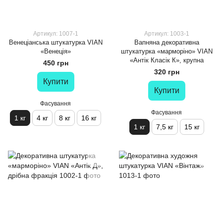
Артикул: 1007-1
Артикул: 1003-1
Венеціанська штукатурка VIAN
Вапняна декоративна
«Венеція»
штукатурка «марморіно» VIAN
«Антік Класік К», крупна
450 грн
320 грн
Купити
Купити
Фасування
Фасування
1 кг
4 кг
8 кг
16 кг
1 кг
7,5 кг
15 кг