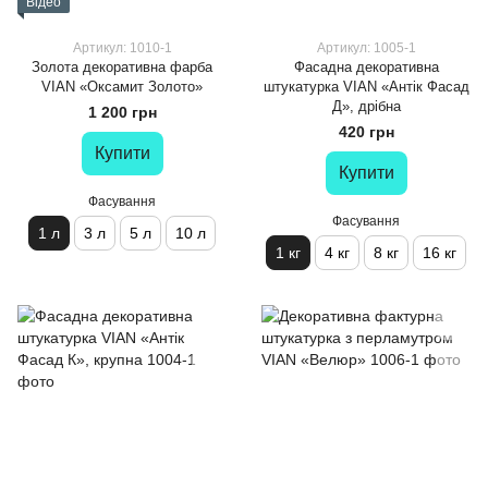
Відео
Артикул: 1010-1
Артикул: 1005-1
Золота декоративна фарба
Фасадна декоративна
VIAN «Оксамит Золото»
штукатурка VIAN «Антік Фасад
Д», дрібна
1 200 грн
420 грн
Купити
Купити
Фасування
Фасування
1 л
3 л
5 л
10 л
1 кг
4 кг
8 кг
16 кг