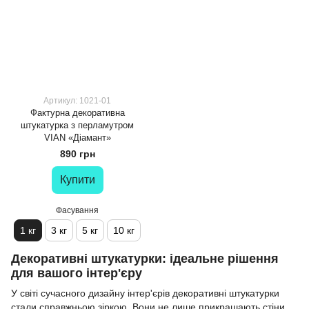
Артикул: 1021-01
Фактурна декоративна
штукатурка з перламутром
VIAN «Діамант»
890 грн
Купити
Фасування
1 кг
3 кг
5 кг
10 кг
Декоративні штукатурки: ідеальне рішення
для вашого інтер'єру
У світі сучасного дизайну інтер'єрів декоративні штукатурки
стали справжньою зіркою. Вони не лише прикрашають стіни,