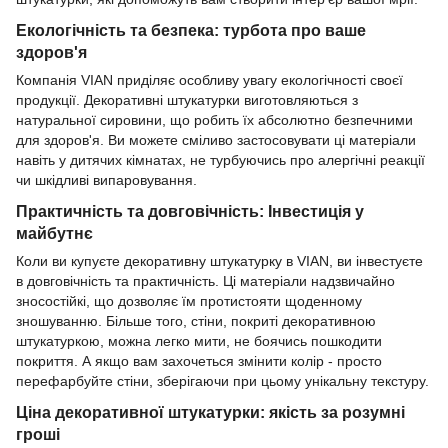
Екологічність та безпека: турбота про ваше
здоров'я
Компанія VIAN приділяє особливу увагу екологічності своєї
продукції. Декоративні штукатурки виготовляються з
натуральної сировини, що робить їх абсолютно безпечними
для здоров'я. Ви можете сміливо застосовувати ці матеріали
навіть у дитячих кімнатах, не турбуючись про алергічні реакції
чи шкідливі випаровування.
Практичність та довговічність: Інвестиція у
майбутнє
Коли ви купуєте декоративну штукатурку в VIAN, ви інвестуєте
в довговічність та практичність. Ці матеріали надзвичайно
зносостійкі, що дозволяє їм протистояти щоденному
зношуванню. Більше того, стіни, покриті декоративною
штукатуркою, можна легко мити, не боячись пошкодити
покриття. А якщо вам захочеться змінити колір - просто
перефарбуйте стіни, зберігаючи при цьому унікальну текстуру.
Ціна декоративної штукатурки: якість за розумні
гроші