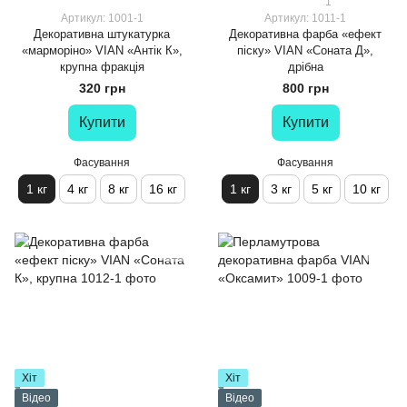
1
Артикул: 1001-1
Артикул: 1011-1
Декоративна штукатурка
Декоративна фарба «ефект
«марморіно» VIAN «Антік К»,
піску» VIAN «Соната Д»,
крупна фракція
дрібна
320 грн
800 грн
Купити
Купити
Фасування
Фасування
1 кг
4 кг
8 кг
16 кг
1 кг
3 кг
5 кг
10 кг
Хіт
Хіт
Відео
Відео