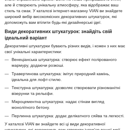
але й створюють унікальну атмосферу, яка відображає ваш
стиль та смак. У каталозі інтернет-магазину VIAN ви знайдете
широкий вибір високоякісних декоративних штукатурок, які
допоможуть вам втілити будь-які дизайнерські ідеї.
Види декоративних штукатурок: знайдіть свій
ідеальний варіант
Декоративні штукатурки бувають різних видів, і кожен з них має
свої унікальні характеристики:
Венеціанська штукатурка: створює ефект полірованого
мармуру, додаючи розкоші.
Травертинова штукатурка: імітує природний камінь,
ідеальна для лофт-стилю.
Текстурна штукатурка: дозволяє створювати різноманітні
візерунки та рельєфи.
Мікроцементна штукатурка: надає стінам вигляд
монолітного бетону.
Перлинна штукатурка: додає делікатного сяйва та легкості.
У каталозі VIAN ви знайдете всі ці види декоративної
штукатурки, які допоможуть вам створити інтер'єр вашої мрії.