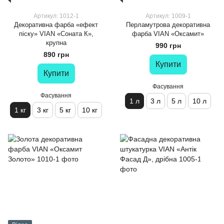
Артикул: 1012-1
Артикул: 1009-1
Декоративна фарба «ефект
Перламутрова декоративна
піску» VIAN «Соната К»,
фарба VIAN «Оксамит»
крупна
990 грн
890 грн
Купити
Купити
Фасування
Фасування
1 л
3 л
5 л
10 л
1 кг
3 кг
5 кг
10 кг