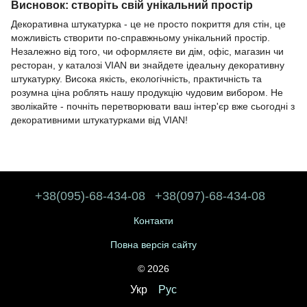
Висновок: створіть свій унікальний простір
Декоративна штукатурка - це не просто покриття для стін, це
можливість створити по-справжньому унікальний простір.
Незалежно від того, чи оформляєте ви дім, офіс, магазин чи
ресторан, у каталозі VIAN ви знайдете ідеальну декоративну
штукатурку. Висока якість, екологічність, практичність та
розумна ціна роблять нашу продукцію чудовим вибором. Не
зволікайте - почніть перетворювати ваш інтер'єр вже сьогодні з
декоративними штукатурками від VIAN!
+38(095)-68-434-08
+38(097)-68-434-08
Контакти
Повна версія сайту
© 2026
Укр
Рус