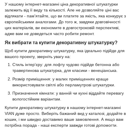
У нашому інтернет-магазині ціна декоративної штукатурки
залежить від її виду та кількості. Але не дозволяйте ціні вас
відлякати - пам'ятайте, що ви платите за якість, яка конкурує з
європейськими аналогами. До того ж, завдяки довговічності
цих матеріалів, ви економите в довгостроковій перспективі,
адже вам не доведеться часто робити ремонт.
Як вибрати та купити декоративну штукатурку?
Щоб купити декоративну штукатурку, яка ідеально підійде для
вашого проекту, зверніть увагу на:
Стиль інтер'єру: для лофту чудово підійде бетонна або
травертинова штукатурка, для класики - венеціанська.
Розмір приміщення: у малих приміщеннях краще
використовувати світлі або перламутрові штукатурки.
Призначення кімнати: у ванній чи кухні віддайте перевагу
вологостійким варіантам.
Купити декоративну штукатурку в нашому інтернет-магазині
VIAN дуже просто. Виберіть бажаний вид у каталозі, додайте в
кошик, і ми швидко доставимо ваше замовлення. А якщо вам
потрібна порада - наші експерти завжди готові допомогти.