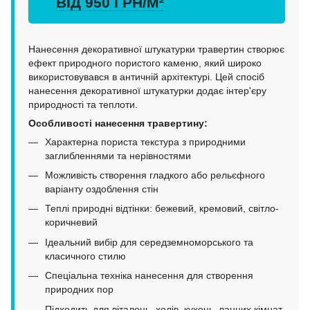
ВІД 950 ГРН/М²
Нанесення декоративної штукатурки травертин створює
ефект природного пористого каменю, який широко
використовувався в античній архітектурі. Цей спосіб
нанесення декоративної штукатурки додає інтер'єру
природності та теплоти.
Особливості нанесення травертину:
Характерна пориста текстура з природними
заглибленнями та нерівностями
Можливість створення гладкого або рельєфного
варіанту оздоблення стін
Теплі природні відтінки: бежевий, кремовий, світло-
коричневий
Ідеальний вибір для середземноморського та
класичного стилю
Спеціальна техніка нанесення для створення
природних пор
Підходить для віталень, холів, кухонь, ванних кімнат