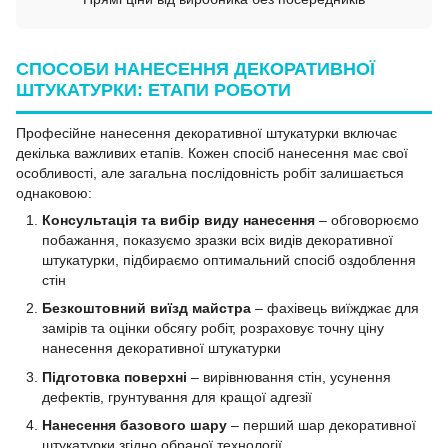
СПОСОБИ НАНЕСЕННЯ ДЕКОРАТИВНОЇ
ШТУКАТУРКИ: ЕТАПИ РОБОТИ
Професійне нанесення декоративної штукатурки включає
декілька важливих етапів. Кожен спосіб нанесення має свої
особливості, але загальна послідовність робіт залишається
однаковою:
Консультація та вибір виду нанесення
– обговорюємо
побажання, показуємо зразки всіх видів декоративної
штукатурки, підбираємо оптимальний спосіб оздоблення
стін
Безкоштовний виїзд майстра
– фахівець виїжджає для
замірів та оцінки обсягу робіт, розраховує точну ціну
нанесення декоративної штукатурки
Підготовка поверхні
– вирівнювання стін, усунення
дефектів, грунтування для кращої адгезії
Нанесення базового шару
– перший шар декоративної
штукатурки згідно обраної технології