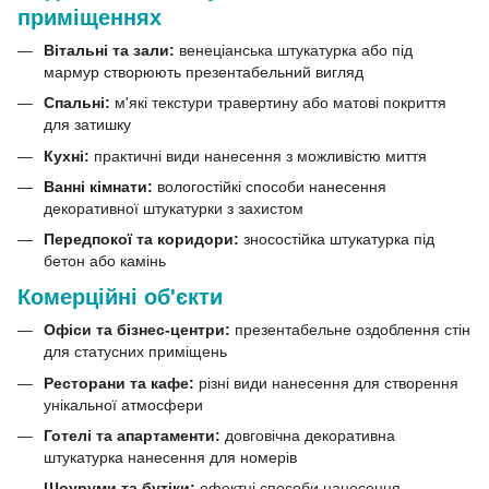
приміщеннях
Вітальні та зали:
венеціанська штукатурка або під
мармур створюють презентабельний вигляд
Спальні:
м'які текстури травертину або матові покриття
для затишку
Кухні:
практичні види нанесення з можливістю миття
Ванні кімнати:
вологостійкі способи нанесення
декоративної штукатурки з захистом
Передпокої та коридори:
зносостійка штукатурка під
бетон або камінь
Комерційні об'єкти
Офіси та бізнес-центри:
презентабельне оздоблення стін
для статусних приміщень
Ресторани та кафе:
різні види нанесення для створення
унікальної атмосфери
Готелі та апартаменти:
довговічна декоративна
штукатурка нанесення для номерів
Шоуруми та бутіки:
ефектні способи нанесення