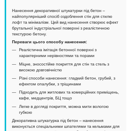
Нанесення декоративної штукатурки під бетон –
найпопулярніший спосіб оздоблення стін для стилю
лофт та мінімалізм. Цей вид нанесення створює ефект
брутальної індустріальної поверхні з реалістичною
текстурою бетону.
Переваги цього способу нанесення:
Реалістична імітація бетонної поверхні з
характерними нерівностями та порами
Міцне, зносостійке покриття для стін та стель з
високою довговічністю
Різні способи нанесення: гладкий бетон, грубий, з
ефектом опалубки, з тріщинами
Підходить для житлових та комерційних приміщень,
кафе, медцентрів, БЦ тощо
Легке в догляді покриття, можна мити вологою
губкою
Декоративна штукатурка під бетон – нанесення
виконується спеціальними шпателями та кельмами для