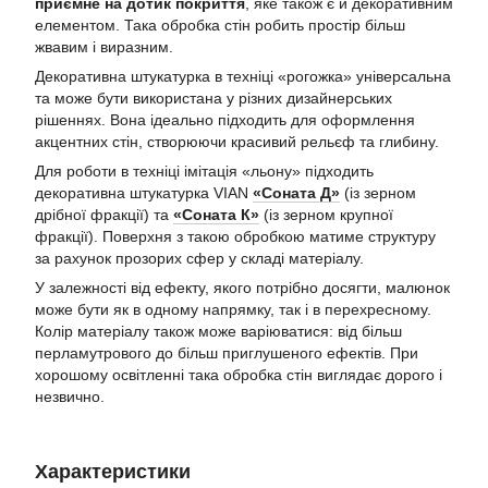
приємне на дотик покриття
, яке також є й декоративним
елементом. Така обробка стін робить простір більш
жвавим і виразним.
Декоративна штукатурка в техніці «рогожка» універсальна
та може бути використана у різних дизайнерських
рішеннях. Вона ідеально підходить для оформлення
акцентних стін, створюючи красивий рельєф та глибину.
Для роботи в техніці імітація «льону» підходить
декоративна штукатурка VIAN
«Соната Д»
(із зерном
дрібної фракції) та
«Соната К»
(із зерном крупної
фракції). Поверхня з такою обробкою матиме структуру
за рахунок прозорих сфер у складі матеріалу.
У залежності від ефекту, якого потрібно досягти, малюнок
може бути як в одному напрямку, так і в перехресному.
Колір матеріалу також може варіюватися: від більш
перламутрового до більш приглушеного ефектів. При
хорошому освітленні така обробка стін виглядає дорого і
незвично.
Характеристики