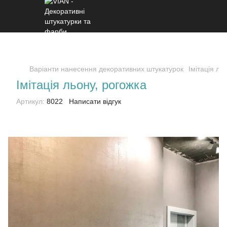
Варіанти нанесення декоративних штукатурок
Імітація ль
Імітація льону, рогожка
Артикул:
8022
Написати відгук