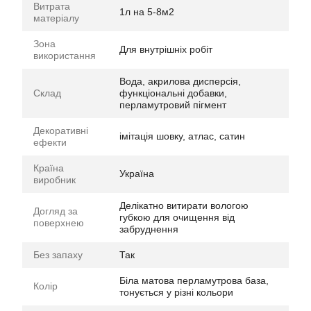
Витрата
1л на 5-8м2
матеріалу
Зона
Для внутрішніх робіт
використання
Вода, акрилова дисперсія,
Склад
функціональні добавки,
перламутровий пігмент
Декоративні
імітація шовку, атлас, сатин
ефекти
Країна
Україна
виробник
Делікатно витирати вологою
Догляд за
губкою для очищення від
поверхнею
забруднення
Без запаху
Так
Біла матова перламутрова база,
Колір
тонується у різні кольори