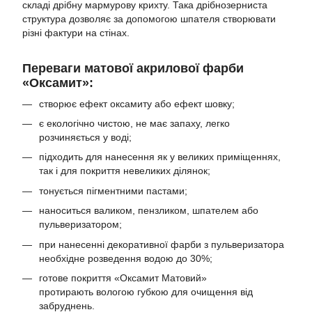
складі дрібну мармурову крихту. Така дрібнозерниста
структура дозволяє за допомогою шпателя створювати
різні фактури на стінах.
Переваги матової акрилової фарби
«Оксамит»:
створює ефект оксамиту або ефект шовку;
є екологічно чистою, не має запаху, легко
розчиняється у воді;
підходить для нанесення як у великих приміщеннях,
так і для покриття невеликих ділянок;
тонується пігментними пастами;
наноситься валиком, пензликом, шпателем або
пульверизатором;
при нанесенні декоративної фарби з пульверизатора
необхідне розведення водою до 30%;
готове покриття «Оксамит Матовий»
протирають вологою губкою для очищення від
забруднень.