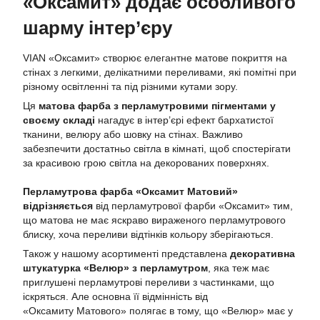
«Оксамит» додає особливого
шарму інтер’єру
VIAN «Оксамит» створює елегантне матове покриття на
стінах з легкими, делікатними переливами, які помітні при
різному освітленні та під різними кутами зору.
Ця
матова фарба з перламутровими пігментами у
своєму складі
нагадує в інтер’єрі ефект бархатистої
тканини, велюру або шовку на стінах. Важливо
забезпечити достатньо світла в кімнаті, щоб спостерігати
за красивою грою світла на декорованих поверхнях.
Перламутрова фарба «Оксамит Матовий»
відрізняється
від перламутрової фарби «Оксамит» тим,
що матова не має яскраво вираженого перламутрового
блиску, хоча переливи відтінків кольору зберігаються.
Також у нашому асортименті представлена
декоративна
штукатурка «Велюр» з перламутром
, яка теж має
приглушені перламутрові переливи з частинками, що
іскряться. Але основна її відмінність від
«Оксамиту Матового» полягає в тому, що «Велюр» має у