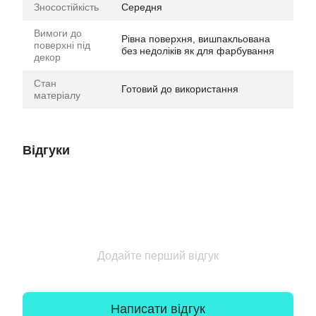
Зносостійкість
Середня
Вимоги до
Рівна поверхня, вишпакльована
поверхні під
без недоліків як для фарбування
декор
Стан
Готовий до використання
матеріалу
Відгуки
Додайте перший відгук
Написати відгук