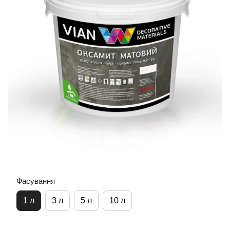
Фасування
1 л
3 л
5 л
10 л