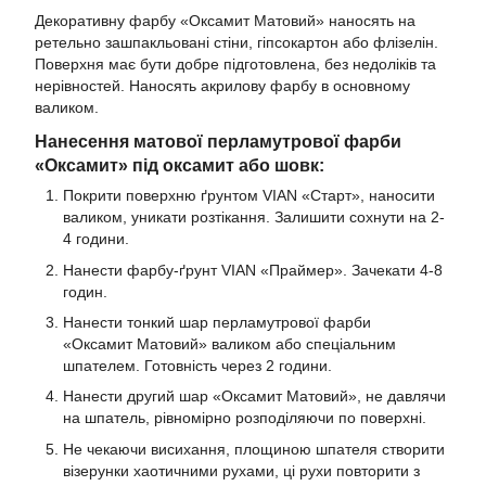
Декоративну фарбу «Оксамит Матовий» наносять на
ретельно зашпакльовані стіни, гіпсокартон або флізелін.
Поверхня має бути добре підготовлена, без недоліків та
нерівностей. Наносять акрилову фарбу в основному
валиком.
Нанесення матової перламутрової фарби
«Оксамит» під оксамит або шовк:
Покрити поверхню ґрунтом VIAN «Старт», наносити
валиком, уникати розтікання. Залишити сохнути на 2-
4 години.
Нанести фарбу-ґрунт VIAN «Праймер». Зачекати 4-8
годин.
Нанести тонкий шар перламутрової фарби
«Оксамит Матовий» валиком або спеціальним
шпателем. Готовність через 2 години.
Нанести другий шар «Оксамит Матовий», не давлячи
на шпатель, рівномірно розподіляючи по поверхні.
Не чекаючи висихання, площиною шпателя створити
візерунки хаотичними рухами, ці рухи повторити з