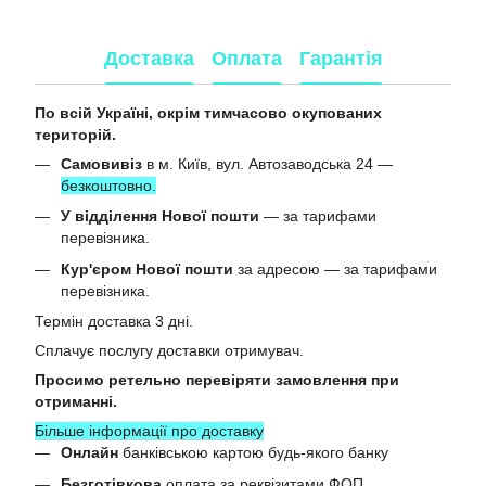
Доставка
Оплата
Гарантія
По всій Україні, окрім тимчасово окупованих
територій.
Самовивіз
в м. Київ, вул. Автозаводська 24 —
безкоштовно.
У відділення Нової пошти
— за тарифами
перевізника.
Кур'єром Нової пошти
за адресою — за тарифами
перевізника.
Термін доставка 3 дні.
Сплачує послугу доставки отримувач.
Просимо ретельно перевіряти замовлення при
отриманні.
Більше інформації про доставку
Онлайн
банківською картою будь-якого банку
Безготівкова
оплата за реквізитами ФОП