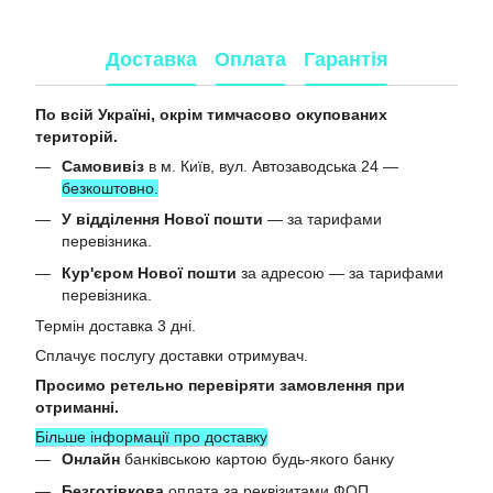
Доставка
Оплата
Гарантія
По всій Україні, окрім тимчасово окупованих
територій.
Самовивіз
в м. Київ, вул. Автозаводська 24 —
безкоштовно.
У відділення Нової пошти
— за тарифами
перевізника.
Кур'єром Нової пошти
за адресою — за тарифами
перевізника.
Термін доставка 3 дні.
Сплачує послугу доставки отримувач.
Просимо ретельно перевіряти замовлення при
отриманні.
Більше інформації про доставку
Онлайн
банківською картою будь-якого банку
Безготівкова
оплата за реквізитами ФОП