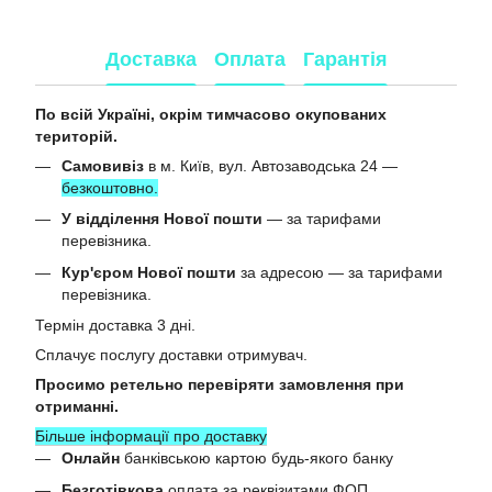
Доставка
Оплата
Гарантія
По всій Україні, окрім тимчасово окупованих
територій.
Самовивіз
в м. Київ, вул. Автозаводська 24 —
безкоштовно.
У відділення Нової пошти
— за тарифами
перевізника.
Кур'єром Нової пошти
за адресою — за тарифами
перевізника.
Термін доставка 3 дні.
Сплачує послугу доставки отримувач.
Просимо ретельно перевіряти замовлення при
отриманні.
Більше інформації про доставку
Онлайн
банківською картою будь-якого банку
Безготівкова
оплата за реквізитами ФОП