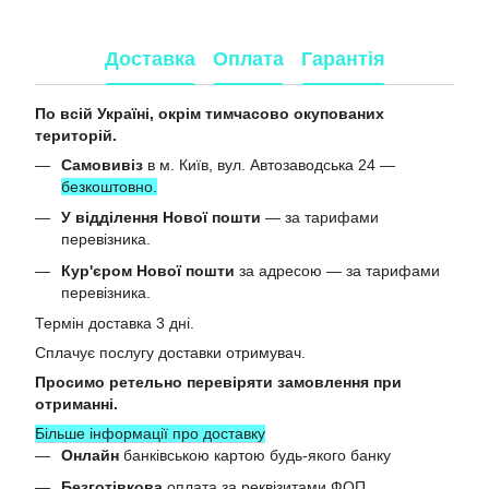
Доставка
Оплата
Гарантія
По всій Україні, окрім тимчасово окупованих
територій.
Самовивіз
в м. Київ, вул. Автозаводська 24 —
безкоштовно.
У відділення Нової пошти
— за тарифами
перевізника.
Кур'єром Нової пошти
за адресою — за тарифами
перевізника.
Термін доставка 3 дні.
Сплачує послугу доставки отримувач.
Просимо ретельно перевіряти замовлення при
отриманні.
Більше інформації про доставку
Онлайн
банківською картою будь-якого банку
Безготівкова
оплата за реквізитами ФОП