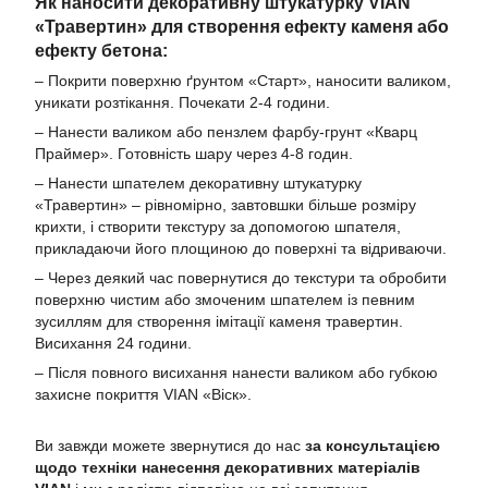
Як наносити декоративну штукатурку VIAN
«Травертин» для створення ефекту каменя або
ефекту бетона:
– Покрити поверхню ґрунтом «Старт», наносити валиком,
уникати розтікання. Почекати 2-4 години.
– Нанести валиком або пензлем фарбу-грунт «Кварц
Праймер». Готовність шару через 4-8 годин.
– Нанести шпателем декоративну штукатурку
«Травертин» – рівномірно, завтовшки більше розміру
крихти, і створити текстуру за допомогою шпателя,
прикладаючи його площиною до поверхні та відриваючи.
– Через деякий час повернутися до текстури та обробити
поверхню чистим або змоченим шпателем із певним
зусиллям для створення імітації каменя травертин.
Висихання 24 години.
– Після повного висихання нанести валиком або губкою
захисне покриття VIAN «Віск».
Ви завжди можете звернутися до нас
за консультацією
щодо техніки нанесення декоративних матеріалів