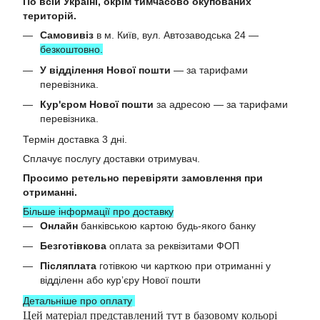
По всій Україні, окрім тимчасово окупованих
територій.
Самовивіз
в м. Київ, вул. Автозаводська 24 —
безкоштовно.
У відділення Нової пошти
— за тарифами
перевізника.
Кур'єром Нової пошти
за адресою — за тарифами
перевізника.
Термін доставка 3 дні.
Сплачує послугу доставки отримувач.
Просимо ретельно перевіряти замовлення при
отриманні.
Більше інформації про доставку
Онлайн
банківською картою будь-якого банку
Безготівкова
оплата за реквізитами ФОП
Післяплата
готівкою чи карткою при отриманні у
відділенн або курʼєру Нової пошти
Детальніше про оплату
Цей матеріал представлений тут в базовому кольорі