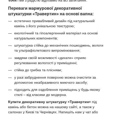
VIAN
і ми з радістю відповімо на всі запитання.
Переваги мармурової декоративної
штукатурки «Травертин» на основі вапна:
естетично привабливий дизайн під натуральний
камінь з його унікальною текстурою;
екологічний та гіпоалергенний матеріал на основі
натуральних компонентів;
штукатурка стійка до механічних пошкоджень, вологи
та ультрафіолетового випромінювання;
завдяки своїй можливості «дихати» сприяє
регулюванню вологості у приміщенні;
стійка до грибка та плісняви;
у разі забруднення поверхню можна очистити за
допомогою неабразивного миючого засобу;
підходить для оздоблення приміщень у будь-якому
стилі – від класики до модерна.
Купити декоративну штукатурку «Травертин»
під
камінь або бетон можна на нашому сайті, а також у
салонах у Києві та Чернівцях. Напишіть нам у чат або