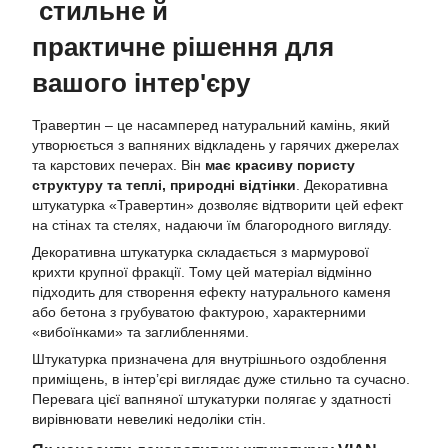
стильне й
практичне рішення для
вашого інтер'єру
Травертин – це насамперед натуральний камінь, який
утворюється з вапняних відкладень у гарячих джерелах
та карстових печерах. Він
має красиву пористу
структуру та теплі, природні відтінки
. Декоративна
штукатурка «Травертин» дозволяє відтворити цей ефект
на стінах та стелях, надаючи їм благородного вигляду.
Декоративна штукатурка складається з мармурової
крихти крупної фракції. Тому цей матеріал відмінно
підходить для створення ефекту натурального каменя
або бетона з грубуватою фактурою, характерними
«вибоїнками» та заглибленнями.
Штукатурка призначена для внутрішнього оздоблення
приміщень, в інтер’єрі виглядає дуже стильно та сучасно.
Перевага цієї вапняної штукатурки полягає у здатності
вирівнювати невеликі недоліки стін.