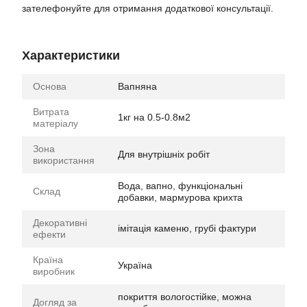
зателефонуйте для отримання додаткової консультації.
Характеристики
Основа
Вапняна
Витрата
1кг на 0.5-0.8м2
матеріалу
Зона
Для внутрішніх робіт
використання
Вода, вапно, функціональні
Склад
добавки, мармурова крихта
Декоративні
імітація каменю, грубі фактури
ефекти
Країна
Україна
виробник
покриття вологостійке, можна
Догляд за