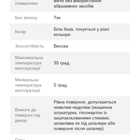
мити без використання
поверхнею
абразивних засобів
Без запаху
Так
Біла база, тонується у різні
Колір
кольори
Зносостійкість
Висока
Максимальна
температура
35 град.
експлуатації
Мінімальна
температура
5 град.
експлуатації
Рівна поверхня, допускаються
невеликі недоліки (машинна
Вимоги до
штукатурка, гіпсокартон із
поверхні під
зашпакльованими стиками,
декор
шпаклівка як під шпалери або
поверхня після шпалер)